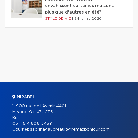
envahissent certaines maisons
plus que d'autres en été?
STYLE DE VIE
|
24 juillet 2026
MIRABEL
11 900 rue de l'Avenir #401
Mirabel, Qc. J7J 2T6
Bur.:
Cell.:
514 606-2458
Courriel:
sabrinagaudreault@remaxbonjour.com