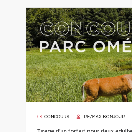
CONCOURS
RE/MAX BONJOUR
Tirage d’un forfait pour deux adult