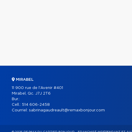
MIRABEL
11 900 rue de l'Avenir #401
Mirabel, Qc. J7J 2T6
Bur.:
Cell.:
514 606-2458
Courriel:
sabrinagaudreault@remaxbonjour.com