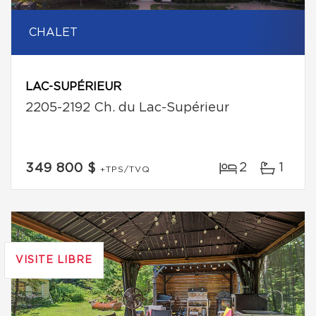
CHALET
LAC-SUPÉRIEUR
2205-2192 Ch. du Lac-Supérieur
2
1
349 800 $
+TPS/TVQ
VISITE LIBRE