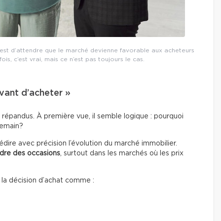
et est d’attendre que le marché devienne favorable aux acheteurs
is, c’est vrai, mais ce n’est pas toujours le cas.
avant d’acheter »
s répandus. À première vue, il semble logique : pourquoi
demain?
dire avec précision l’évolution du marché immobilier.
rdre des occasions
, surtout dans les marchés où les prix
r la décision d’achat comme :