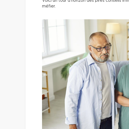
Voici un tour d’horizon des pires conseils imm
méfier.