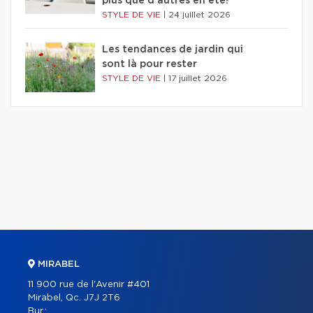
plus que d'autres en été?
STYLE DE VIE
|
24 juillet 2026
Les tendances de jardin qui
sont là pour rester
STYLE DE VIE
|
17 juillet 2026
MIRABEL
11 900 rue de l'Avenir #401
Mirabel, Qc. J7J 2T6
Bur.: