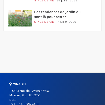
STYLE DE VIE
|
24 juillet 2026
Les tendances de jardin qui
sont là pour rester
STYLE DE VIE
|
17 juillet 2026
MIRABEL
11 900 rue de l'Avenir #401
Mirabel, Qc. J7J 2T6
Bur.:
Cell.:
514 606-2458