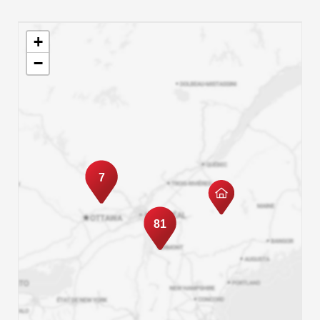
+
−
7
81