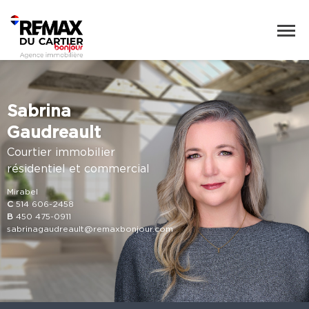
Sabrina
Gaudreault
Courtier immobilier
résidentiel et commercial
Mirabel
C
514 606-2458
B
450 475-0911
sabrinagaudreault@remaxbonjour.com