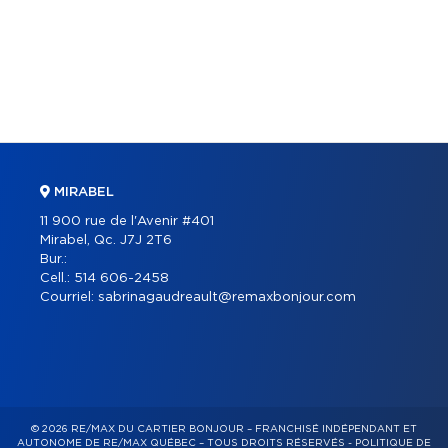
MIRABEL
11 900 rue de l'Avenir #401
Mirabel, Qc. J7J 2T6
Bur.:
Cell.:
514 606-2458
Courriel:
sabrinagaudreault@remaxbonjour.com
© 2026 RE/MAX DU CARTIER BONJOUR – FRANCHISÉ INDÉPENDANT ET
AUTONOME DE RE/MAX QUÉBEC – TOUS DROITS RÉSERVÉS -
POLITIQUE DE