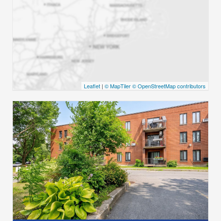
Leaflet
|
© MapTiler
© OpenStreetMap contributors