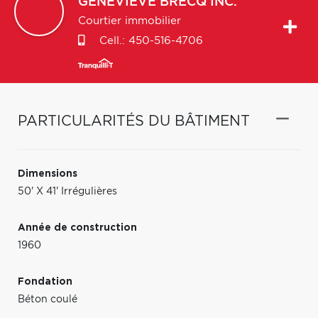
GENEVIEVE
BRECQ INC.
Courtier immobilier
Cell.:
450-516-4706
PARTICULARITÉS DU BÂTIMENT
Dimensions
50' X 41' Irrégulières
Année de construction
1960
Fondation
Béton coulé