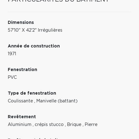
Dimensions
57'10" X 42'2" Irrégulières
Année de construction
1971
Fenestration
PVC
Type de fenestration
Coulissante
,
Manivelle (battant)
Revêtement
Aluminium
,
crépis stucco
,
Brique
,
Pierre