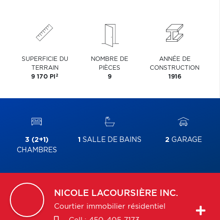
SUPERFICIE DU
NOMBRE DE
ANNÉE DE
TERRAIN
PIÈCES
CONSTRUCTION
2
9 170 PI
9
1916
3 (2+1)
1
SALLE DE BAINS
2
GARAGE
CHAMBRES
NICOLE
LACOURSIÈRE INC.
Courtier immobilier résidentiel