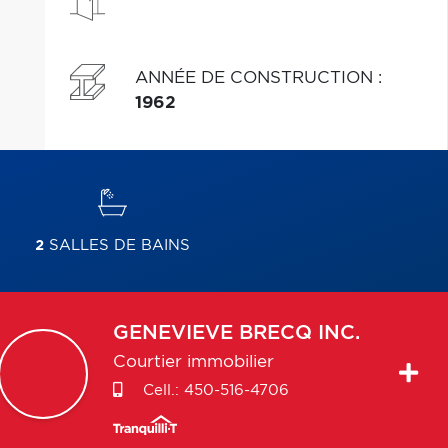
ANNÉE DE CONSTRUCTION
:
1962
2
SALLES DE BAINS
GENEVIEVE
BRECQ INC.
Courtier immobilier
Cell.:
450-516-4706