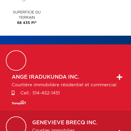
SUPERFICIE DU
TERRAIN
2
68 435 PI
ANGE
IRADUKUNDA INC.
Courtière immobilière résidentiel et commercial
Cell.:
514-452-1451
GENEVIEVE
BRECQ INC.
Courtier immobilier