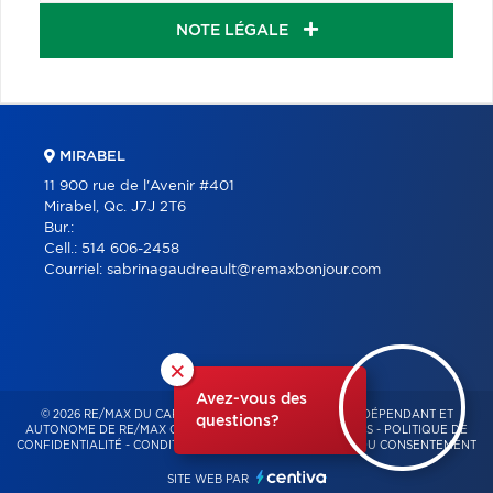
NOTE LÉGALE
MIRABEL
11 900 rue de l'Avenir #401
Mirabel, Qc. J7J 2T6
Bur.:
Cell.:
514 606-2458
Courriel:
sabrinagaudreault@remaxbonjour.com
×
Avez-vous des
© 2026 RE/MAX DU CARTIER BONJOUR – FRANCHISÉ INDÉPENDANT ET
questions?
AUTONOME DE RE/MAX QUÉBEC – TOUS DROITS RÉSERVÉS -
POLITIQUE DE
CONFIDENTIALITÉ
-
CONDITIONS D'UTILISATION
-
GESTION DU CONSENTEMENT
SITE WEB PAR